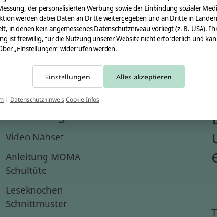
Messung, der personalisierten Werbung sowie der Einbindung sozialer Medi
ktion werden dabei Daten an Dritte weitergegeben und an Dritte in Länder
lt, in denen kein angemessenes Datenschutzniveau vorliegt (z. B. USA). Ih
ung ist freiwillig, für die Nutzung unserer Website nicht erforderlich und ka
 über „Einstellungen“ widerrufen werden.
Einstellungen
Alles akzeptieren
um
|
Datenschutzhinweis
Cookie Infos
Anleitungen
Video Nähset
Anleitung MOMA
Schultüte
Leseknochen
Schnittmuster
T