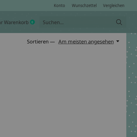
Konto
Wunschzettel
Vergleichen
hr Warenkorb
0
items
Sortieren —
Am meisten angesehen