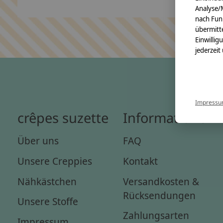
Analyse/
nach Fun
übermitte
Einwillig
jederzeit
Impress
crêpes suzette
Informationen
Über uns
FAQ
Unsere Creppies
Kontakt
Nähkästchen
Versandkosten &
Rücksendungen
Unsere Stoffe
Zahlungsarten
Impressum