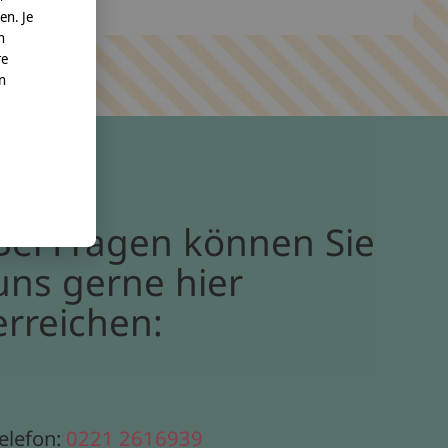
en. Je
n
re
nn
Bei Fragen können Sie
uns gerne hier
erreichen:
elefon:
0221 2616939