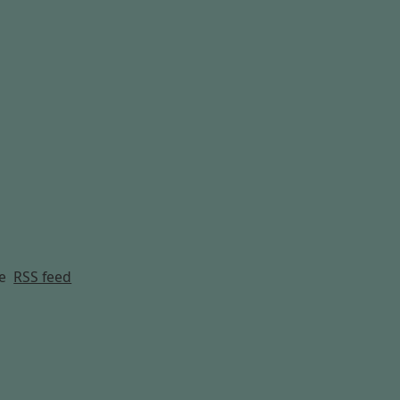
g
e
RSS feed