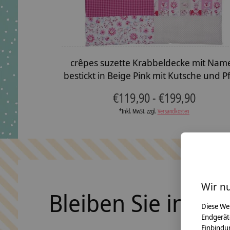
crêpes suzette Krabbeldecke mit Nam
bestickt in Beige Pink mit Kutsche und P
€119,90 - €199,90
*Inkl. MwSt. zzgl.
Versandkosten
Wir n
Bleiben Sie in Ko
Diese We
Endgerät
Einbindun