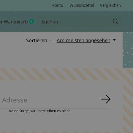
Konto
Wunschzettel
Vergleichen
hr Warenkorb
0
items
Sortieren —
Am meisten angesehen
Abonnie
Keine Sorge, wir übertreiben es nicht