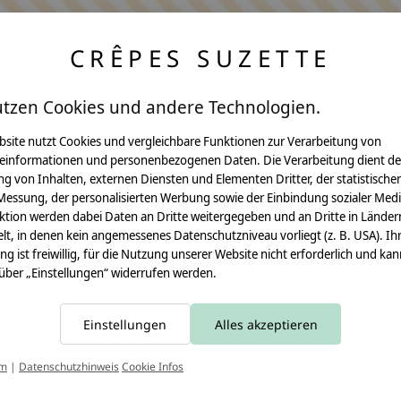
CRÊPES SUZETTE
utzen Cookies und andere Technologien.
bsite nutzt Cookies und vergleichbare Funktionen zur Verarbeitung von
einformationen und personenbezogenen Daten. Die Verarbeitung dient de
Anleitungen
g von Inhalten, externen Diensten und Elementen Dritter, der statistische
Messung, der personalisierten Werbung sowie der Einbindung sozialer Medi
Video Nähset
ktion werden dabei Daten an Dritte weitergegeben und an Dritte in Länder
lt, in denen kein angemessenes Datenschutzniveau vorliegt (z. B. USA). Ih
Anleitung MOMA
ung ist freiwillig, für die Nutzung unserer Website nicht erforderlich und ka
 über „Einstellungen“ widerrufen werden.
Schultüte
Leseknochen
Einstellungen
Alles akzeptieren
Schnittmuster
T
um
|
Datenschutzhinweis
Cookie Infos