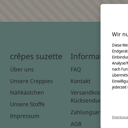
Wir n
Diese We
Endgerät
crêpes suzette
Informationen
Einbindun
Analyse/
Über uns
FAQ
nach Fun
übermitte
Unsere Creppies
Kontakt
Einwillig
jederzeit
Nähkästchen
Versandkosten &
Rücksendungen
Unsere Stoffe
Zahlungsarten
Impressum
Impress
AGB