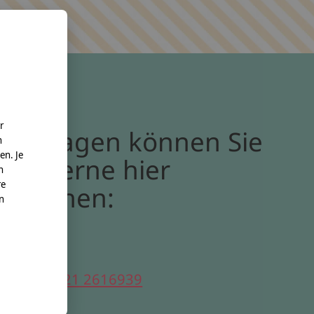
r
Bei Fragen können Sie
n
en. Je
uns gerne hier
n
re
erreichen:
nn
elefon:
0221 2616939