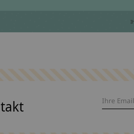
I
ntakt