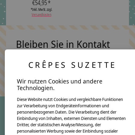
€54,95 *
*Inkl. MwSt. zzgl.
Versandkosten
Bleiben Sie in Kontakt
CRÊPES SUZETTE
Abonn
Keine Sorge, wir übertreiben es nicht
Wir nutzen Cookies und andere
Technologien.
Diese Website nutzt Cookies und vergleichbare Funktionen
zur Verarbeitung von Endgeräteinformationen und
personenbezogenen Daten. Die Verarbeitung dient der
crêpes suzette
Einbindung von Inhalten, externen Diensten und Elementen
Dritter, der statistischen Analyse/Messung, der
Über uns
personalisierten Werbung sowie der Einbindung sozialer