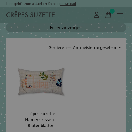
Hier geht’s zum aktuellen Katalog
download
0
items
Filter anzeigen
Sortieren —
Am meisten angesehen
crêpes suzette
Namenskissen -
Blütenblätter