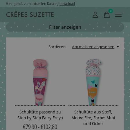
Hier geht’s zum aktuellen Katalog
download
0
items
Filter anzeigen
Sortieren —
Am meisten angesehen
Schultüte passend zu
Schultüte aus Stoff,
Step by Step Fairy Freya
Motiv: Fee, Farbe: Mint
und Ocker
€79,90 - €102,80