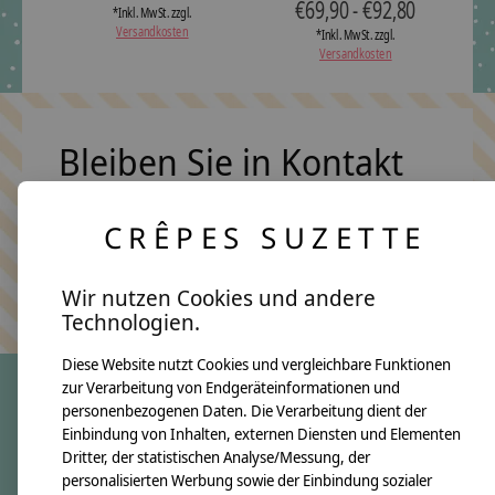
€69,90 - €92,80
*Inkl. MwSt. zzgl.
Versandkosten
*Inkl. MwSt. zzgl.
Versandkosten
Bleiben Sie in Kontakt
CRÊPES SUZETTE
Abonn
Keine Sorge, wir übertreiben es nicht
Wir nutzen Cookies und andere
Technologien.
Diese Website nutzt Cookies und vergleichbare Funktionen
zur Verarbeitung von Endgeräteinformationen und
personenbezogenen Daten. Die Verarbeitung dient der
crêpes suzette
Einbindung von Inhalten, externen Diensten und Elementen
Dritter, der statistischen Analyse/Messung, der
Über uns
personalisierten Werbung sowie der Einbindung sozialer