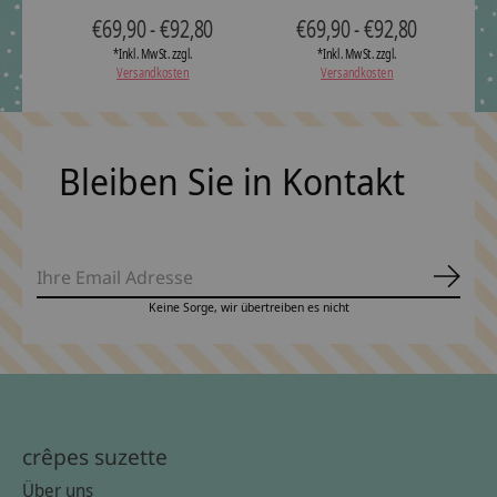
€69,90 - €92,80
€69,90 - €92,80
*Inkl. MwSt. zzgl.
*Inkl. MwSt. zzgl.
Versandkosten
Versandkosten
Bleiben Sie in Kontakt
Abonn
Keine Sorge, wir übertreiben es nicht
crêpes suzette
Über uns