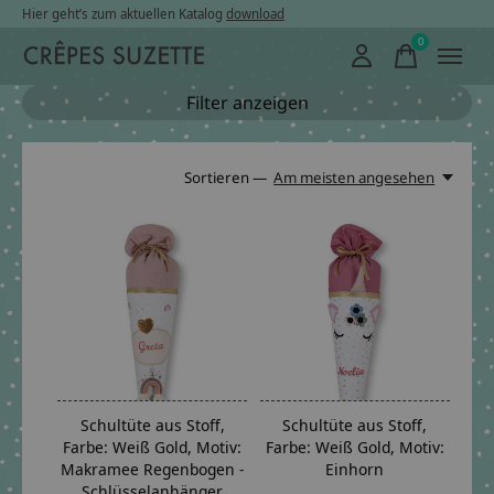
Hier geht’s zum aktuellen Katalog
download
0
items
Filter anzeigen
Sortieren —
Am meisten angesehen
Schultüte aus Stoff,
Schultüte aus Stoff,
Farbe: Weiß Gold, Motiv:
Farbe: Weiß Gold, Motiv:
Makramee Regenbogen -
Einhorn
Schlüsselanhänger