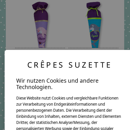
Schultüte aus Stoff,
Schultüte aus Stoff,
Delfin
Delfin
CRÊPES SUZETTE
€69,90 - €92,80
€69,90 - €92,80
*Inkl. MwSt. zzgl.
*Inkl. MwSt. zzgl.
Wir nutzen Cookies und andere
Versandkosten
Versandkosten
Technologien.
Diese Website nutzt Cookies und vergleichbare Funktionen
zur Verarbeitung von Endgeräteinformationen und
personenbezogenen Daten. Die Verarbeitung dient der
Einbindung von Inhalten, externen Diensten und Elementen
Dritter, der statistischen Analyse/Messung, der
personalisierten Werbung sowie der Einbindung sozialer