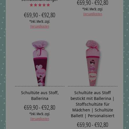
€69,90 - €92,80
The rating of this product is
5
out of 5
*Inkl. MwSt. zzgl.
€69,90 - €92,80
Versandkosten
*Inkl. MwSt. zzgl.
Versandkosten
Schultüte aus Stoff,
Schultüte aus Stoff
Ballerina
bestickt mit Ballerina |
Stoffschultüte für
€69,90 - €92,80
Mädchen | Schultüte
*Inkl. MwSt. zzgl.
Ballett | Personalisiert
Versandkosten
€69,90 - €92,80