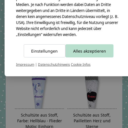
Medien. Je nach Funktion werden dabei Daten an Dritte
weitergegeben und an Dritte in Ländern übermittelt, in
denen kein angemessenes Datenschutzniveau vorliegt (z. B.
crêpes suzette Schultüte
Schultüte aus Stoff,
USA). Ihre Einwilligung ist freiwillig, für die Nutzung unserer
aus Stoff, Hufeisen
Motiv: Fee, Farbe: Mint
Website nicht erforderlich und kann jederzeit über
und Ocker
€69,90 - €92,80
„Einstellungen“ widerrufen werden.
€69,90 - €92,80
*Inkl. MwSt. zzgl.
Versandkosten
*Inkl. MwSt. zzgl.
Versandkosten
Einstellungen
Alles akzeptieren
Impressum
|
Datenschutzhinweis
Cookie Infos
Schultüte aus Stoff,
Schultüte aus Stoff,
Farbe: Hellblau - Flieder
Pailletten Herz und
Motiv: Einhorn
Sterne