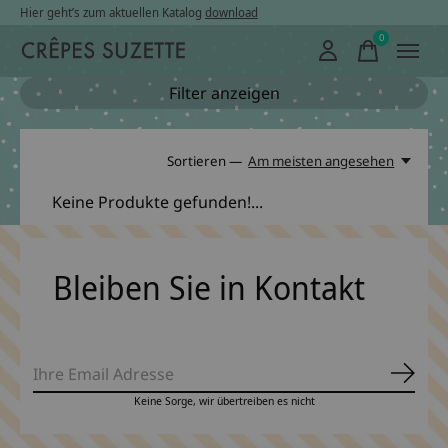
Hier geht’s zum aktuellen Katalog
download
0
items
Filter anzeigen
Sortieren —
Am meisten angesehen
Keine Produkte gefunden!...
Bleiben Sie in Kontakt
Abonn
Keine Sorge, wir übertreiben es nicht