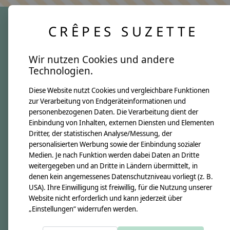
CRÊPES SUZETTE
crêpes suzette
Wir nutzen Cookies und andere
Über uns
Technologien.
Unsere Creppies
Diese Website nutzt Cookies und vergleichbare Funktionen
Nähkästchen
zur Verarbeitung von Endgeräteinformationen und
Unsere Stoffe
personenbezogenen Daten. Die Verarbeitung dient der
Impressum
Einbindung von Inhalten, externen Diensten und Elementen
Dritter, der statistischen Analyse/Messung, der
personalisierten Werbung sowie der Einbindung sozialer
Informationen
Medien. Je nach Funktion werden dabei Daten an Dritte
FAQ
weitergegeben und an Dritte in Ländern übermittelt, in
denen kein angemessenes Datenschutzniveau vorliegt (z. B.
Kontakt
USA). Ihre Einwilligung ist freiwillig, für die Nutzung unserer
Versandkosten & Rücksendungen
Website nicht erforderlich und kann jederzeit über
„Einstellungen“ widerrufen werden.
Zahlungsarten
AGB