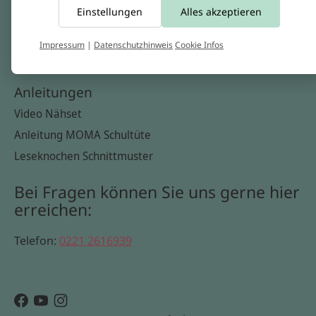
Einstellungen
Alles akzeptieren
Widerrufsbelehrung
Datenschutzerklärung
Impressum
|
Datenschutzhinweis
Cookie Infos
Cookie Infos
Anleitungen
Video Nähset
Anleitung MOMA Schultüte
Leseknochen Schnittmuster
Bei Fragen können Sie uns gerne hier
erreichen:
Telefon:
0221 2616939