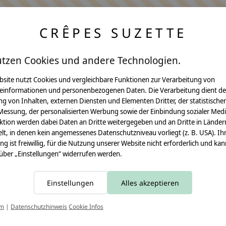
CRÊPES SUZETTE
utzen Cookies und andere Technologien.
bsite nutzt Cookies und vergleichbare Funktionen zur Verarbeitung von
einformationen und personenbezogenen Daten. Die Verarbeitung dient de
Anleitungen
g von Inhalten, externen Diensten und Elementen Dritter, der statistische
Messung, der personalisierten Werbung sowie der Einbindung sozialer Medi
Video Nähset
ktion werden dabei Daten an Dritte weitergegeben und an Dritte in Länder
lt, in denen kein angemessenes Datenschutzniveau vorliegt (z. B. USA). Ih
Anleitung MOMA
ung ist freiwillig, für die Nutzung unserer Website nicht erforderlich und ka
 über „Einstellungen“ widerrufen werden.
Schultüte
Leseknochen
Einstellungen
Alles akzeptieren
Schnittmuster
T
um
|
Datenschutzhinweis
Cookie Infos