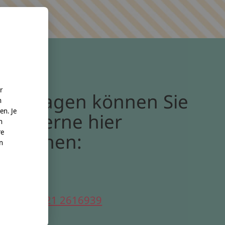
r
Bei Fragen können Sie
n
en. Je
uns gerne hier
n
re
erreichen:
nn
elefon:
0221 2616939