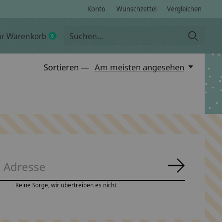
Konto
Wunschzettel
Vergleichen
hr Warenkorb
0
items
Sortieren —
Am meisten angesehen
Abonnie
Keine Sorge, wir übertreiben es nicht