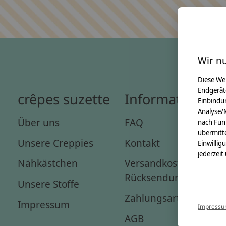
Wir n
Diese We
Endgerät
crêpes suzette
Informationen
Einbindun
Analyse/
Über uns
FAQ
nach Fun
übermitte
Unsere Creppies
Kontakt
Einwillig
jederzeit
Nähkästchen
Versandkosten &
Rücksendungen
Unsere Stoffe
Zahlungsarten
Impressum
Impress
AGB