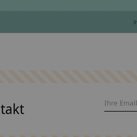
I
ntakt