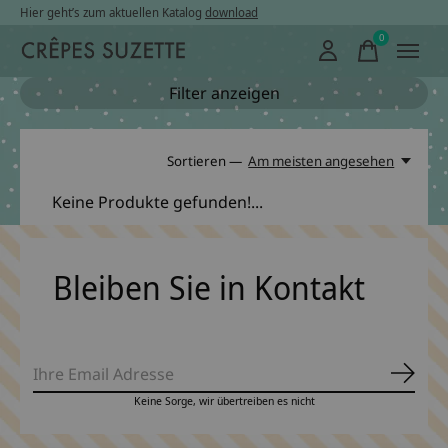
Hier geht’s zum aktuellen Katalog
download
0
items
Filter anzeigen
Sortieren —
Am meisten angesehen
Keine Produkte gefunden!...
Bleiben Sie in Kontakt
Abonn
Keine Sorge, wir übertreiben es nicht