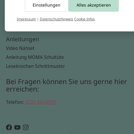
Einstellungen
Alles akzeptieren
Widerrufsbelehrung
Datenschutzerklärung
Impressum
|
Datenschutzhinweis
Cookie Infos
Cookie Infos
Anleitungen
Video Nähset
Anleitung MOMA Schultüte
Leseknochen Schnittmuster
Bei Fragen können Sie uns gerne hier
erreichen:
Telefon:
0221 2616939