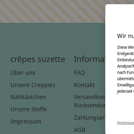
Wir n
Diese We
Endgerät
crêpes suzette
Informationen
Einbindun
Analyse/
Über uns
FAQ
nach Fun
übermitte
Unsere Creppies
Kontakt
Einwillig
jederzeit
Nähkästchen
Versandkosten &
Rücksendungen
Unsere Stoffe
Zahlungsarten
Impressum
Impress
AGB