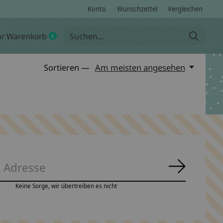
Konto
Wunschzettel
Vergleichen
hr Warenkorb
0
items
Sortieren —
Am meisten angesehen
Abonnie
Keine Sorge, wir übertreiben es nicht