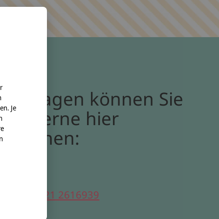
r
Bei Fragen können Sie
n
en. Je
uns gerne hier
n
re
erreichen:
nn
elefon:
0221 2616939