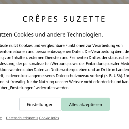
CRÊPES SUZETTE
utzen Cookies und andere Technologien.
bsite nutzt Cookies und vergleichbare Funktionen zur Verarbeitung von
einformationen und personenbezogenen Daten. Die Verarbeitung dient de
Anleitungen
g von Inhalten, externen Diensten und Elementen Dritter, der statistische
Messung, der personalisierten Werbung sowie der Einbindung sozialer Medi
Video Nähset
ktion werden dabei Daten an Dritte weitergegeben und an Dritte in Länder
lt, in denen kein angemessenes Datenschutzniveau vorliegt (z. B. USA). Ih
Anleitung MOMA
ung ist freiwillig, für die Nutzung unserer Website nicht erforderlich und ka
 über „Einstellungen“ widerrufen werden.
Schultüte
Leseknochen
Einstellungen
Alles akzeptieren
Schnittmuster
T
um
|
Datenschutzhinweis
Cookie Infos