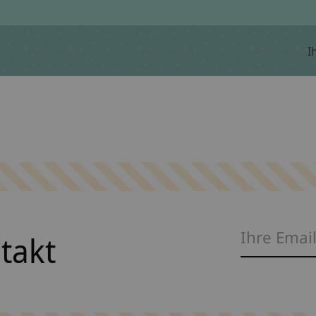
I
ntakt