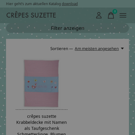
Hier geht’s zum aktuellen Katalog
download
0
items
Filter anzeigen
Sortieren —
Am meisten angesehen
crêpes suzette
Krabbeldecke mit Namen
als Taufgeschenk
Schmetterlinge, Blumen