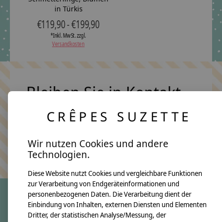
in Türkis
€119,90 - €199,90
*Inkl. MwSt. zzgl.
Versandkosten
Bleiben Sie in Kontakt
CRÊPES SUZETTE
Abonn
Wir nutzen Cookies und andere
Keine Sorge, wir übertreiben es nicht
Technologien.
Diese Website nutzt Cookies und vergleichbare Funktionen
zur Verarbeitung von Endgeräteinformationen und
personenbezogenen Daten. Die Verarbeitung dient der
Einbindung von Inhalten, externen Diensten und Elementen
crêpes suzette
Dritter, der statistischen Analyse/Messung, der