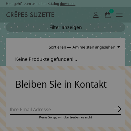
Hier geht’s zum aktuellen Katalog
download
0
items
Filter anzeigen
Sortieren —
Am meisten angesehen
Keine Produkte gefunden!...
Bleiben Sie in Kontakt
Abonn
Keine Sorge, wir übertreiben es nicht