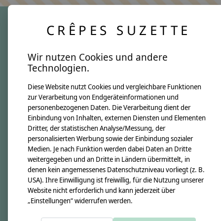
CRÊPES SUZETTE
crêpes suzette
Wir nutzen Cookies und andere
Über uns
Technologien.
Unsere Creppies
Diese Website nutzt Cookies und vergleichbare Funktionen
Nähkästchen
zur Verarbeitung von Endgeräteinformationen und
Unsere Stoffe
personenbezogenen Daten. Die Verarbeitung dient der
Impressum
Einbindung von Inhalten, externen Diensten und Elementen
Dritter, der statistischen Analyse/Messung, der
personalisierten Werbung sowie der Einbindung sozialer
Informationen
Medien. Je nach Funktion werden dabei Daten an Dritte
FAQ
weitergegeben und an Dritte in Ländern übermittelt, in
denen kein angemessenes Datenschutzniveau vorliegt (z. B.
Kontakt
USA). Ihre Einwilligung ist freiwillig, für die Nutzung unserer
Versandkosten & Rücksendungen
Website nicht erforderlich und kann jederzeit über
„Einstellungen“ widerrufen werden.
Zahlungsarten
AGB