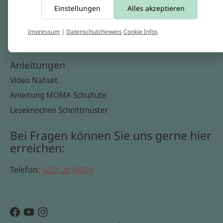
Einstellungen
Alles akzeptieren
Widerrufsbelehrung
Datenschutzerklärung
Impressum
|
Datenschutzhinweis
Cookie Infos
Cookie Infos
Anleitungen
Video Nähset
Anleitung MOMA Schultüte
Leseknochen Schnittmuster
Bei Fragen können Sie uns gerne hier
erreichen:
Telefon:
0221 2616939