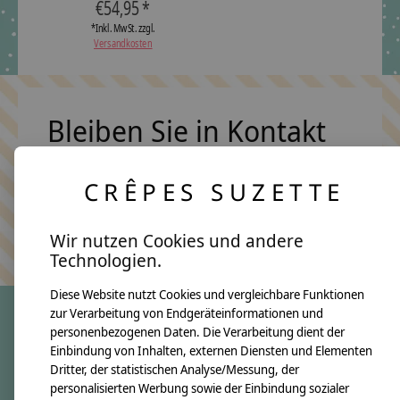
€54,95 *
*Inkl. MwSt. zzgl.
Versandkosten
Bleiben Sie in Kontakt
CRÊPES SUZETTE
Abonn
Keine Sorge, wir übertreiben es nicht
Wir nutzen Cookies und andere
Technologien.
Diese Website nutzt Cookies und vergleichbare Funktionen
zur Verarbeitung von Endgeräteinformationen und
personenbezogenen Daten. Die Verarbeitung dient der
crêpes suzette
Einbindung von Inhalten, externen Diensten und Elementen
Dritter, der statistischen Analyse/Messung, der
Über uns
personalisierten Werbung sowie der Einbindung sozialer