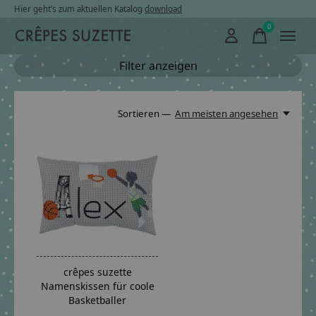
Hier geht’s zum aktuellen Katalog
download
0
items
Filter anzeigen
Sortieren —
Am meisten angesehen
crêpes suzette
Namenskissen für coole
Basketballer