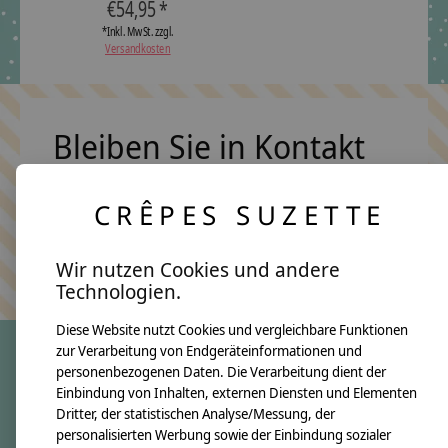
€54,95 *
*Inkl. MwSt. zzgl.
Versandkosten
Bleiben Sie in Kontakt
CRÊPES SUZETTE
Abonn
Keine Sorge, wir übertreiben es nicht
Wir nutzen Cookies und andere
Technologien.
Diese Website nutzt Cookies und vergleichbare Funktionen
zur Verarbeitung von Endgeräteinformationen und
personenbezogenen Daten. Die Verarbeitung dient der
crêpes suzette
Einbindung von Inhalten, externen Diensten und Elementen
Dritter, der statistischen Analyse/Messung, der
Über uns
personalisierten Werbung sowie der Einbindung sozialer