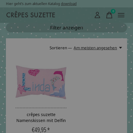
Hier geht’s zum aktuellen Katalog
download
0
items
Filter anzeigen
Sortieren —
Am meisten angesehen
crêpes suzette
Namenskissen mit Delfin
€49,95 *