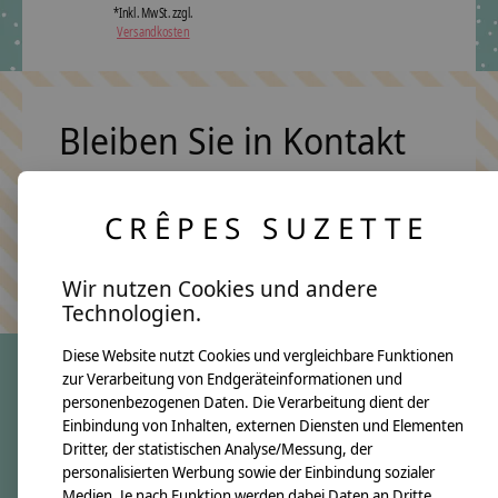
*Inkl. MwSt. zzgl.
Versandkosten
Bleiben Sie in Kontakt
CRÊPES SUZETTE
Abonn
Keine Sorge, wir übertreiben es nicht
Wir nutzen Cookies und andere
Technologien.
Diese Website nutzt Cookies und vergleichbare Funktionen
zur Verarbeitung von Endgeräteinformationen und
personenbezogenen Daten. Die Verarbeitung dient der
crêpes suzette
Einbindung von Inhalten, externen Diensten und Elementen
Dritter, der statistischen Analyse/Messung, der
Über uns
personalisierten Werbung sowie der Einbindung sozialer
Unsere Creppies
Medien. Je nach Funktion werden dabei Daten an Dritte