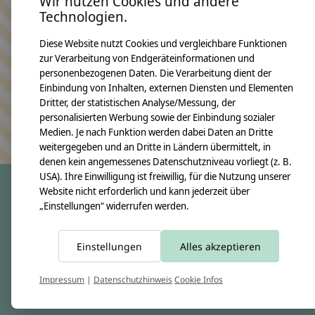
Wir nutzen Cookies und andere
Technologien.
Bleiben Sie in Kontakt
Diese Website nutzt Cookies und vergleichbare Funktionen
zur Verarbeitung von Endgeräteinformationen und
personenbezogenen Daten. Die Verarbeitung dient der
Einbindung von Inhalten, externen Diensten und Elementen
Dritter, der statistischen Analyse/Messung, der
Abonn
personalisierten Werbung sowie der Einbindung sozialer
Keine Sorge, wir übertreiben es nicht
Medien. Je nach Funktion werden dabei Daten an Dritte
weitergegeben und an Dritte in Ländern übermittelt, in
denen kein angemessenes Datenschutzniveau vorliegt (z. B.
USA). Ihre Einwilligung ist freiwillig, für die Nutzung unserer
Website nicht erforderlich und kann jederzeit über
„Einstellungen“ widerrufen werden.
crêpes suzette
Über uns
Einstellungen
Alles akzeptieren
Unsere Creppies
Nähkästchen
Impressum
|
Datenschutzhinweis
Cookie Infos
Unsere Stoffe