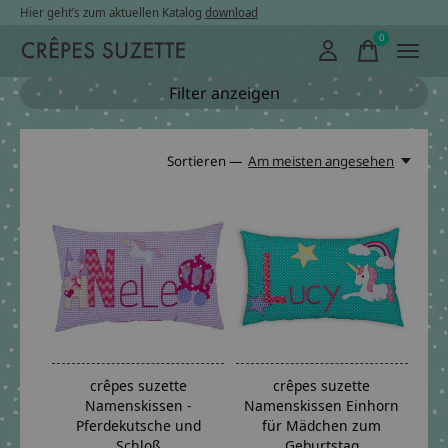
Hier geht’s zum aktuellen Katalog
download
0
items
Filter anzeigen
Sortieren —
Am meisten angesehen
crêpes suzette
crêpes suzette
Namenskissen -
Namenskissen Einhorn
Pferdekutsche und
für Mädchen zum
Schloß
Geburtstag