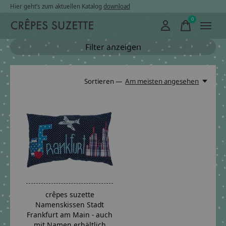
Hier geht’s zum aktuellen Katalog
download
0
items
Filter anzeigen
Sortieren —
Am meisten angesehen
crêpes suzette
Namenskissen Stadt
Frankfurt am Main - auch
mit Namen erhältlich