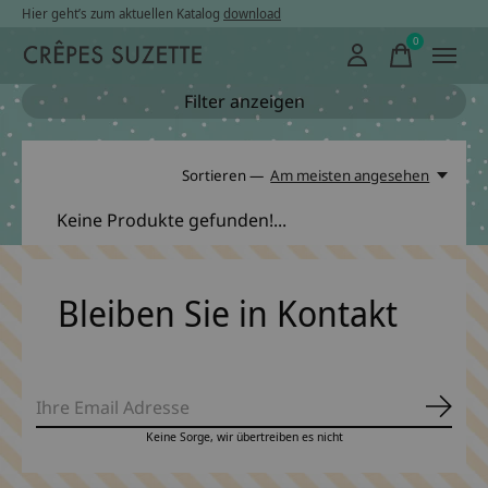
Hier geht’s zum aktuellen Katalog
download
0
items
Filter anzeigen
Sortieren —
Am meisten angesehen
Keine Produkte gefunden!...
Bleiben Sie in Kontakt
Abonn
Keine Sorge, wir übertreiben es nicht