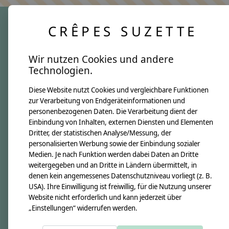
CRÊPES SUZETTE
crêpes suzette
Wir nutzen Cookies und andere
Über uns
Technologien.
Unsere Creppies
Diese Website nutzt Cookies und vergleichbare Funktionen
Nähkästchen
zur Verarbeitung von Endgeräteinformationen und
Unsere Stoffe
personenbezogenen Daten. Die Verarbeitung dient der
Impressum
Einbindung von Inhalten, externen Diensten und Elementen
Dritter, der statistischen Analyse/Messung, der
personalisierten Werbung sowie der Einbindung sozialer
Informationen
Medien. Je nach Funktion werden dabei Daten an Dritte
FAQ
weitergegeben und an Dritte in Ländern übermittelt, in
denen kein angemessenes Datenschutzniveau vorliegt (z. B.
Kontakt
USA). Ihre Einwilligung ist freiwillig, für die Nutzung unserer
Versandkosten & Rücksendungen
Website nicht erforderlich und kann jederzeit über
„Einstellungen“ widerrufen werden.
Zahlungsarten
AGB