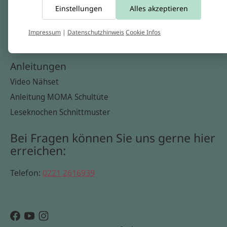
Einstellungen
Alles akzeptieren
Widerrufsbelehrung
Datenschutzerklärung
Impressum
|
Datenschutzhinweis
Cookie Infos
Cookie Infos
Anleitungen
Video Nähset
Anleitung MOMA Schultüte
Leseknochen Schnittmuster
Bei Fragen können Sie uns gerne hier
erreichen:
Telefon:
0221 2616939