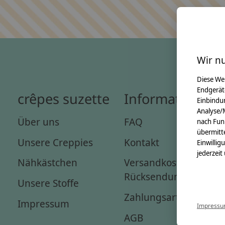
Wir n
Diese We
Endgerät
crêpes suzette
Informationen
Einbindun
Analyse/
Über uns
FAQ
nach Fun
übermitte
Unsere Creppies
Kontakt
Einwillig
jederzeit
Nähkästchen
Versandkosten &
Rücksendungen
Unsere Stoffe
Zahlungsarten
Impressum
Impress
AGB