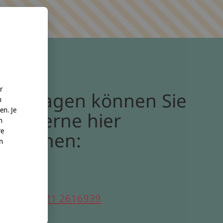
r
Bei Fragen können Sie
n
en. Je
uns gerne hier
n
re
erreichen:
nn
elefon:
0221 2616939