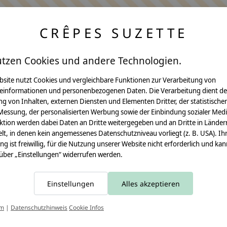
CRÊPES SUZETTE
utzen Cookies und andere Technologien.
bsite nutzt Cookies und vergleichbare Funktionen zur Verarbeitung von
einformationen und personenbezogenen Daten. Die Verarbeitung dient de
Anleitungen
g von Inhalten, externen Diensten und Elementen Dritter, der statistische
Messung, der personalisierten Werbung sowie der Einbindung sozialer Medi
Video Nähset
ktion werden dabei Daten an Dritte weitergegeben und an Dritte in Länder
lt, in denen kein angemessenes Datenschutzniveau vorliegt (z. B. USA). Ih
Anleitung MOMA
ung ist freiwillig, für die Nutzung unserer Website nicht erforderlich und ka
 über „Einstellungen“ widerrufen werden.
Schultüte
Leseknochen
Einstellungen
Alles akzeptieren
Schnittmuster
T
um
|
Datenschutzhinweis
Cookie Infos