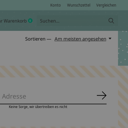
Konto
Wunschzettel
Vergleichen
hr Warenkorb
0
items
Sortieren —
Am meisten angesehen
Abonnie
Keine Sorge, wir übertreiben es nicht