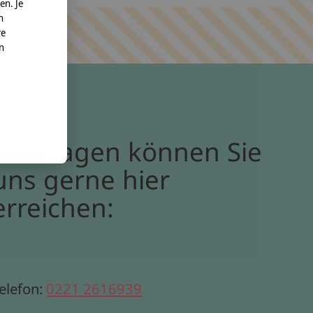
en. Je
n
re
nn
Bei Fragen können Sie
uns gerne hier
erreichen:
elefon:
0221 2616939