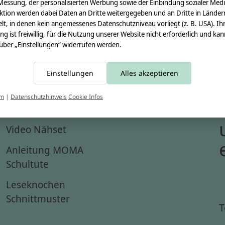
Messung, der personalisierten Werbung sowie der Einbindung sozialer Medi
ktion werden dabei Daten an Dritte weitergegeben und an Dritte in Länder
lt, in denen kein angemessenes Datenschutzniveau vorliegt (z. B. USA). Ih
ung ist freiwillig, für die Nutzung unserer Website nicht erforderlich und ka
 über „Einstellungen“ widerrufen werden.
Einstellungen
Alles akzeptieren
um
|
Datenschutzhinweis
Cookie Infos
Anleitungen
Video Nähset
Anleitung MOMA
Schultüte
Leseknochen
Schnittmuster
T