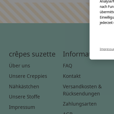
Analyse/
nach Fun
übermitte
Einwillig
jederzeit
Impress
crêpes suzette
Informationen
Über uns
FAQ
Unsere Creppies
Kontakt
Nähkästchen
Versandkosten &
Rücksendungen
Unsere Stoffe
Zahlungsarten
Impressum
AGB