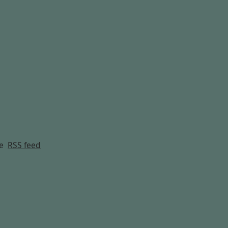
g
e
RSS feed