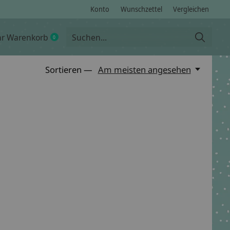
Konto
Wunschzettel
Vergleichen
hr Warenkorb
0
items
Sortieren —
Am meisten angesehen