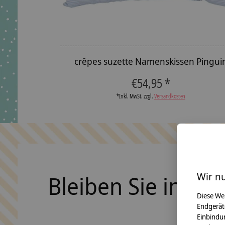
crêpes suzette Namenskissen Pingui
€54,95 *
*Inkl. MwSt. zzgl.
Versandkosten
Wir n
Bleiben Sie in Ko
Diese We
Endgerät
Einbindun