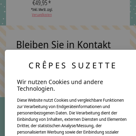
€49,95 *
*Inkl. MwSt. zzgl.
Versandkosten
Bleiben Sie in Kontakt
CRÊPES SUZETTE
Abonn
Keine Sorge, wir übertreiben es nicht
Wir nutzen Cookies und andere
Technologien.
Diese Website nutzt Cookies und vergleichbare Funktionen
zur Verarbeitung von Endgeräteinformationen und
personenbezogenen Daten. Die Verarbeitung dient der
crêpes suzette
Einbindung von Inhalten, externen Diensten und Elementen
Dritter, der statistischen Analyse/Messung, der
Über uns
personalisierten Werbung sowie der Einbindung sozialer