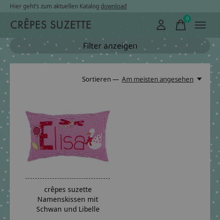
Hier geht’s zum aktuellen Katalog
download
0
items
Filter anzeigen
Sortieren —
Am meisten angesehen
crêpes suzette
Namenskissen mit
Schwan und Libelle