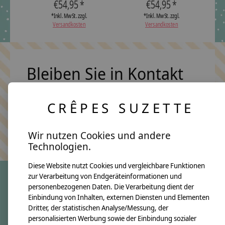
€54,95 *
€54,95 *
*Inkl. MwSt. zzgl.
*Inkl. MwSt. zzgl.
Versandkosten
Versandkosten
Bleiben Sie in Kontakt
CRÊPES SUZETTE
Abonn
Keine Sorge, wir übertreiben es nicht
Wir nutzen Cookies und andere
Technologien.
Diese Website nutzt Cookies und vergleichbare Funktionen
zur Verarbeitung von Endgeräteinformationen und
personenbezogenen Daten. Die Verarbeitung dient der
crêpes suzette
Einbindung von Inhalten, externen Diensten und Elementen
Dritter, der statistischen Analyse/Messung, der
Über uns
personalisierten Werbung sowie der Einbindung sozialer