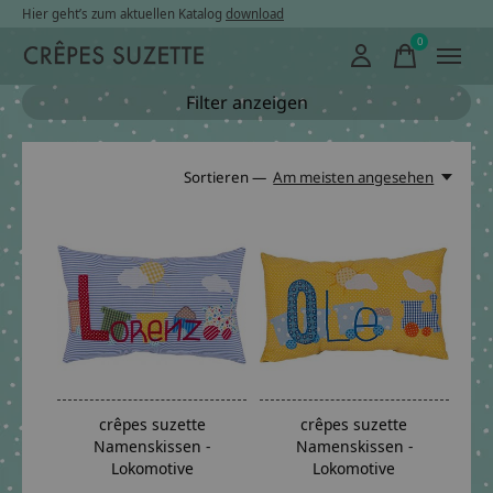
Hier geht’s zum aktuellen Katalog
download
0
items
Filter anzeigen
Sortieren —
Am meisten angesehen
crêpes suzette
crêpes suzette
Namenskissen -
Namenskissen -
Lokomotive
Lokomotive