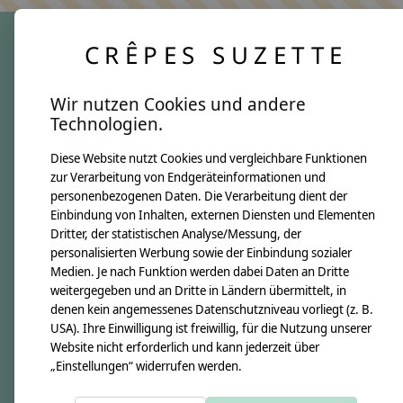
CRÊPES SUZETTE
crêpes suzette
Wir nutzen Cookies und andere
Über uns
Technologien.
Unsere Creppies
Diese Website nutzt Cookies und vergleichbare Funktionen
Nähkästchen
zur Verarbeitung von Endgeräteinformationen und
Unsere Stoffe
personenbezogenen Daten. Die Verarbeitung dient der
Impressum
Einbindung von Inhalten, externen Diensten und Elementen
Dritter, der statistischen Analyse/Messung, der
personalisierten Werbung sowie der Einbindung sozialer
Informationen
Medien. Je nach Funktion werden dabei Daten an Dritte
FAQ
weitergegeben und an Dritte in Ländern übermittelt, in
denen kein angemessenes Datenschutzniveau vorliegt (z. B.
Kontakt
USA). Ihre Einwilligung ist freiwillig, für die Nutzung unserer
Versandkosten & Rücksendungen
Website nicht erforderlich und kann jederzeit über
„Einstellungen“ widerrufen werden.
Zahlungsarten
AGB