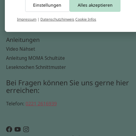
Einstellungen
Alles akzeptieren
Widerrufsbelehrung
Datenschutzerklärung
Impressum
|
Datenschutzhinweis
Cookie Infos
Cookie Infos
Anleitungen
Video Nähset
Anleitung MOMA Schultüte
Leseknochen Schnittmuster
Bei Fragen können Sie uns gerne hier
erreichen:
Telefon:
0221 2616939