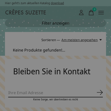
Hier geht’s zum aktuellen Katalog
download
0
items
Filter anzeigen
Sortieren —
Am meisten angesehen
Keine Produkte gefunden!...
Bleiben Sie in Kontakt
Abonn
Keine Sorge, wir übertreiben es nicht