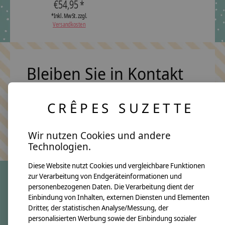
€54,95 *
*Inkl. MwSt. zzgl.
Versandkosten
Bleiben Sie in Kontakt
CRÊPES SUZETTE
Abonn
Keine Sorge, wir übertreiben es nicht
Wir nutzen Cookies und andere
Technologien.
Diese Website nutzt Cookies und vergleichbare Funktionen
zur Verarbeitung von Endgeräteinformationen und
personenbezogenen Daten. Die Verarbeitung dient der
crêpes suzette
Einbindung von Inhalten, externen Diensten und Elementen
Dritter, der statistischen Analyse/Messung, der
Über uns
personalisierten Werbung sowie der Einbindung sozialer