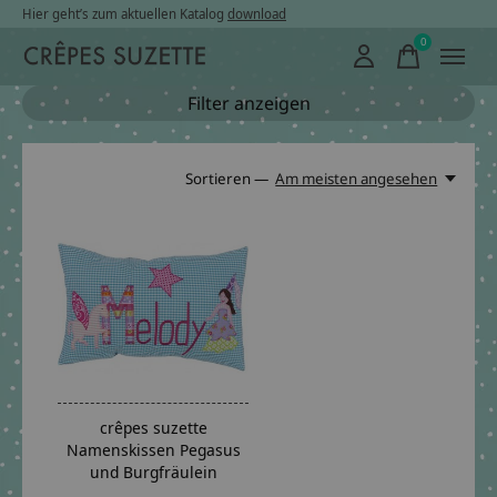
Hier geht’s zum aktuellen Katalog
download
0
items
Filter anzeigen
Sortieren —
Am meisten angesehen
crêpes suzette
Namenskissen Pegasus
und Burgfräulein