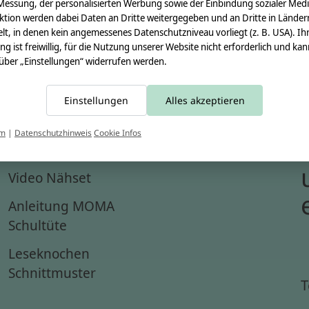
Messung, der personalisierten Werbung sowie der Einbindung sozialer Medi
ktion werden dabei Daten an Dritte weitergegeben und an Dritte in Länder
lt, in denen kein angemessenes Datenschutzniveau vorliegt (z. B. USA). Ih
ung ist freiwillig, für die Nutzung unserer Website nicht erforderlich und ka
 über „Einstellungen“ widerrufen werden.
Einstellungen
Alles akzeptieren
um
|
Datenschutzhinweis
Cookie Infos
Anleitungen
Video Nähset
Anleitung MOMA
Schultüte
Leseknochen
Schnittmuster
T