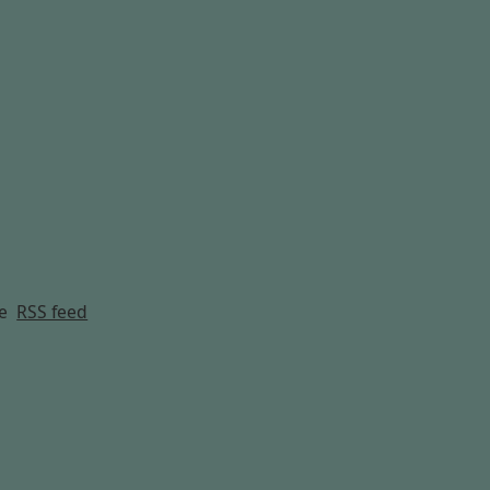
g
e
RSS feed