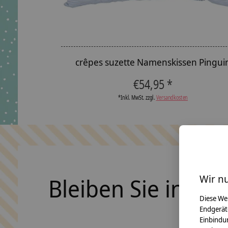
crêpes suzette Namenskissen Pingui
€54,95 *
*Inkl. MwSt. zzgl.
Versandkosten
Wir n
Bleiben Sie in Ko
Diese We
Endgerät
Einbindun