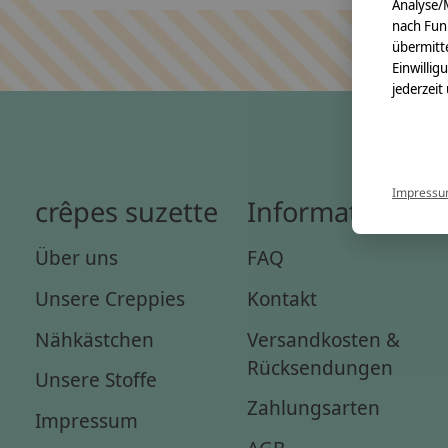
Analyse/
nach Fun
übermitte
Einwillig
jederzeit
Impress
crêpes suzette
Informationen
Über uns
FAQ
Unsere Creppies
Kontakt
Nähkästchen
Versandkosten &
Rücksendungen
Unsere Stoffe
Zahlungsarten
Impressum
AGB