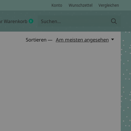
Konto
Wunschzettel
Vergleichen
hr Warenkorb
0
items
Sortieren —
Am meisten angesehen