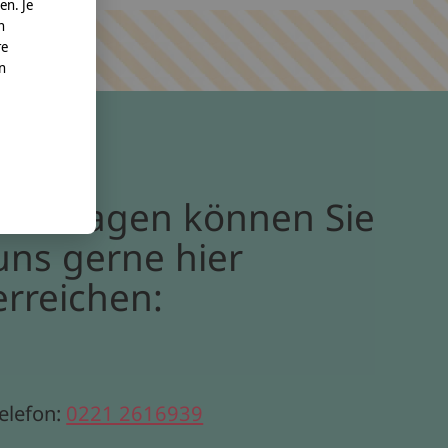
en. Je
n
re
nn
Bei Fragen können Sie
uns gerne hier
erreichen:
elefon:
0221 2616939