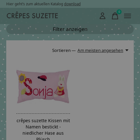
Hier geht’s zum aktuellen Katalog
download
0
items
Filter anzeigen
Sortieren —
Am meisten angesehen
crêpes suzette Kissen mit
Namen bestickt -
niedlicher Hase aus
Plüsch