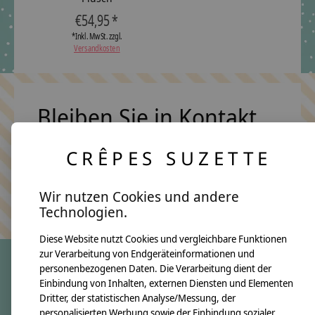
€54,95 *
*Inkl. MwSt. zzgl.
Versandkosten
Bleiben Sie in Kontakt
CRÊPES SUZETTE
Abonn
Wir nutzen Cookies und andere
Keine Sorge, wir übertreiben es nicht
Technologien.
Diese Website nutzt Cookies und vergleichbare Funktionen
zur Verarbeitung von Endgeräteinformationen und
personenbezogenen Daten. Die Verarbeitung dient der
Einbindung von Inhalten, externen Diensten und Elementen
crêpes suzette
Dritter, der statistischen Analyse/Messung, der
Über uns
personalisierten Werbung sowie der Einbindung sozialer