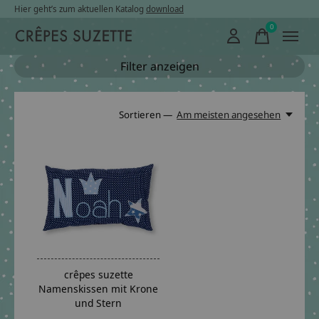
Hier geht’s zum aktuellen Katalog
download
0
items
Filter anzeigen
Sortieren —
Am meisten angesehen
crêpes suzette
Namenskissen mit Krone
und Stern