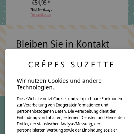
€54,95 *
*Inkl. MwSt. zzgl.
Versandkosten
Bleiben Sie in Kontakt
CRÊPES SUZETTE
Abonn
Keine Sorge, wir übertreiben es nicht
Wir nutzen Cookies und andere
Technologien.
Diese Website nutzt Cookies und vergleichbare Funktionen
zur Verarbeitung von Endgeräteinformationen und
personenbezogenen Daten. Die Verarbeitung dient der
crêpes suzette
Einbindung von Inhalten, externen Diensten und Elementen
Dritter, der statistischen Analyse/Messung, der
Über uns
personalisierten Werbung sowie der Einbindung sozialer