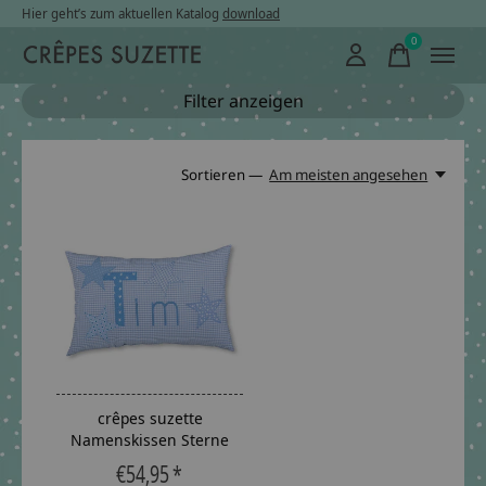
Hier geht’s zum aktuellen Katalog
download
0
items
Filter anzeigen
Sortieren —
Am meisten angesehen
crêpes suzette
Namenskissen Sterne
€54,95 *