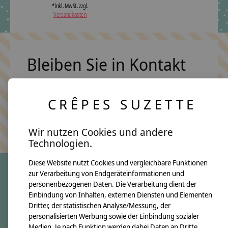
*Inkl. MwSt. zzgl.
Versandkosten
Bleiben Sie in Kontakt
CRÊPES SUZETTE
Abonn
Keine Sorge, wir übertreiben es nicht
Wir nutzen Cookies und andere
Technologien.
Diese Website nutzt Cookies und vergleichbare Funktionen
zur Verarbeitung von Endgeräteinformationen und
personenbezogenen Daten. Die Verarbeitung dient der
crêpes suzette
Einbindung von Inhalten, externen Diensten und Elementen
Dritter, der statistischen Analyse/Messung, der
Über uns
personalisierten Werbung sowie der Einbindung sozialer
Unsere Creppies
Medien. Je nach Funktion werden dabei Daten an Dritte