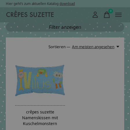
Hier geht’s zum aktuellen Katalog
download
0
items
Filter anzeigen
Sortieren —
Am meisten angesehen
crêpes suzette
Namenskissen mit
Kuschelmonstern