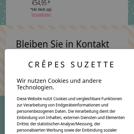
€54,95 *
*Inkl. MwSt. zzgl.
Versandkosten
Bleiben Sie in Kontakt
CRÊPES SUZETTE
Abonn
Keine Sorge, wir übertreiben es nicht
Wir nutzen Cookies und andere
Technologien.
Diese Website nutzt Cookies und vergleichbare Funktionen
zur Verarbeitung von Endgeräteinformationen und
personenbezogenen Daten. Die Verarbeitung dient der
crêpes suzette
Einbindung von Inhalten, externen Diensten und Elementen
Dritter, der statistischen Analyse/Messung, der
Über uns
personalisierten Werbung sowie der Einbindung sozialer