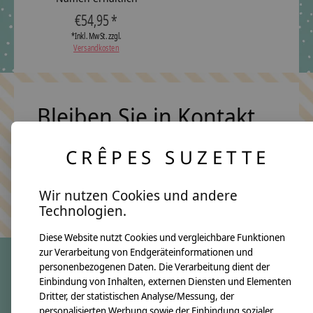
€54,95 *
*Inkl. MwSt. zzgl.
Versandkosten
Bleiben Sie in Kontakt
CRÊPES SUZETTE
Abonn
Wir nutzen Cookies und andere
Keine Sorge, wir übertreiben es nicht
Technologien.
Diese Website nutzt Cookies und vergleichbare Funktionen
zur Verarbeitung von Endgeräteinformationen und
personenbezogenen Daten. Die Verarbeitung dient der
Einbindung von Inhalten, externen Diensten und Elementen
crêpes suzette
Dritter, der statistischen Analyse/Messung, der
Über uns
personalisierten Werbung sowie der Einbindung sozialer