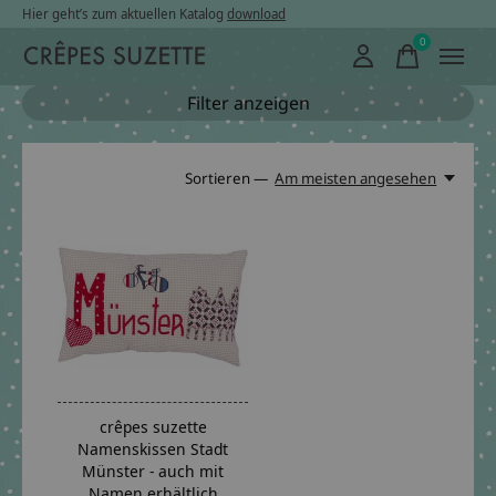
Hier geht’s zum aktuellen Katalog
download
0
items
Filter anzeigen
Sortieren —
Am meisten angesehen
crêpes suzette
Namenskissen Stadt
Münster - auch mit
Namen erhältlich