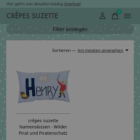
Hier geht’s zum aktuellen Katalog
download
0
items
Filter anzeigen
Sortieren —
Am meisten angesehen
crêpes suzette
Namenskissen - Wilder
Pirat und Piratenschatz