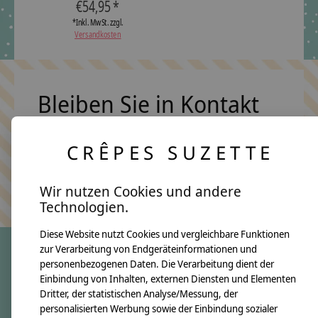
€54,95 *
*Inkl. MwSt. zzgl.
Versandkosten
Bleiben Sie in Kontakt
CRÊPES SUZETTE
Abonn
Keine Sorge, wir übertreiben es nicht
Wir nutzen Cookies und andere
Technologien.
Diese Website nutzt Cookies und vergleichbare Funktionen
zur Verarbeitung von Endgeräteinformationen und
personenbezogenen Daten. Die Verarbeitung dient der
crêpes suzette
Einbindung von Inhalten, externen Diensten und Elementen
Dritter, der statistischen Analyse/Messung, der
Über uns
personalisierten Werbung sowie der Einbindung sozialer