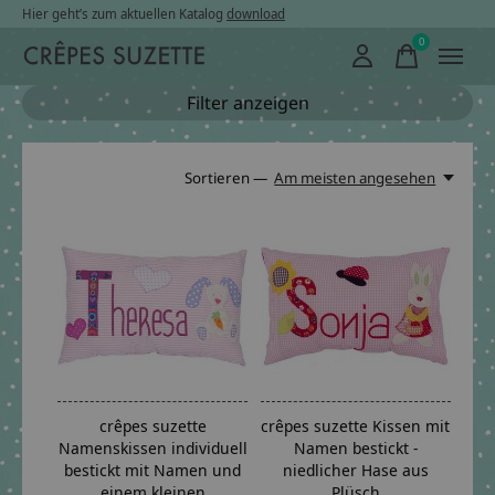
Hier geht’s zum aktuellen Katalog
download
0
items
Filter anzeigen
Sortieren —
Am meisten angesehen
crêpes suzette
crêpes suzette Kissen mit
Namenskissen individuell
Namen bestickt -
bestickt mit Namen und
niedlicher Hase aus
einem kleinen
Plüsch