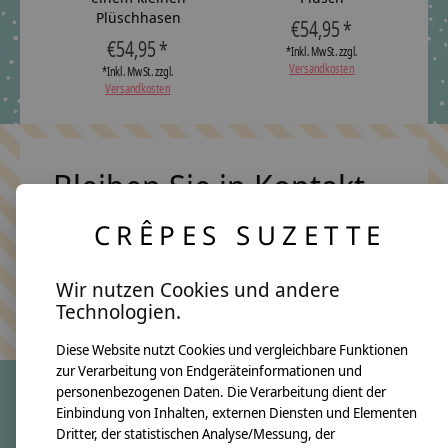
Plüschhasen
€54,95 *
€54,95 *
*Inkl. MwSt. zzgl.
Versandkosten
*Inkl. MwSt. zzgl.
Versandkosten
Bleiben Sie in Kontakt
CRÊPES SUZETTE
Abonn
Wir nutzen Cookies und andere
Keine Sorge, wir übertreiben es nicht
Technologien.
Diese Website nutzt Cookies und vergleichbare Funktionen
zur Verarbeitung von Endgeräteinformationen und
personenbezogenen Daten. Die Verarbeitung dient der
Einbindung von Inhalten, externen Diensten und Elementen
crêpes suzette
Dritter, der statistischen Analyse/Messung, der