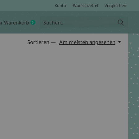
Konto
Wunschzettel
Vergleichen
hr Warenkorb
0
items
Sortieren —
Am meisten angesehen