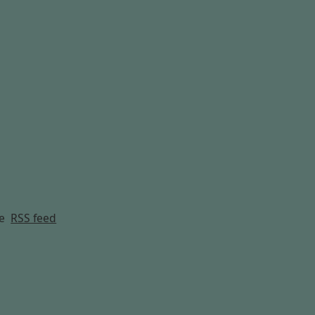
g
e
RSS feed