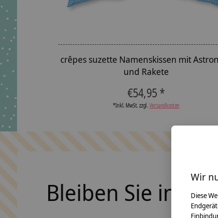
crêpes suzette Namenskissen mit Astro
und Rakete
€54,95 *
*Inkl. MwSt. zzgl.
Versandkosten
Wir n
Bleiben Sie in Ko
Diese We
Endgerät
Einbindun