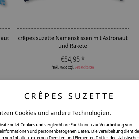
naut
crêpes suzette Namenskissen mit Astronaut
und Rakete
€54,95 *
*Inkl. MwSt. zzgl.
Versandkosten
CRÊPES SUZETTE
utzen Cookies und andere Technologien.
ntakt
bsite nutzt Cookies und vergleichbare Funktionen zur Verarbeitung von
einformationen und personenbezogenen Daten. Die Verarbeitung dient de
g von Inhalten, externen Diensten und Elementen Dritter, der statistische