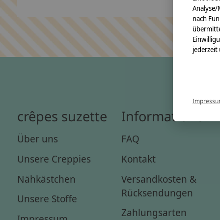
Analyse/
nach Fun
übermitte
Einwillig
jederzeit
Impress
crêpes suzette
Informationen
Über uns
FAQ
Unsere Creppies
Kontakt
Nähkästchen
Versandkosten &
Rücksendungen
Unsere Stoffe
Zahlungsarten
Impressum