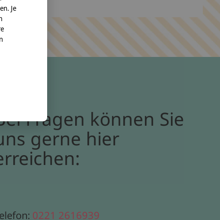
en. Je
n
re
nn
Bei Fragen können Sie
uns gerne hier
erreichen:
elefon:
0221 2616939