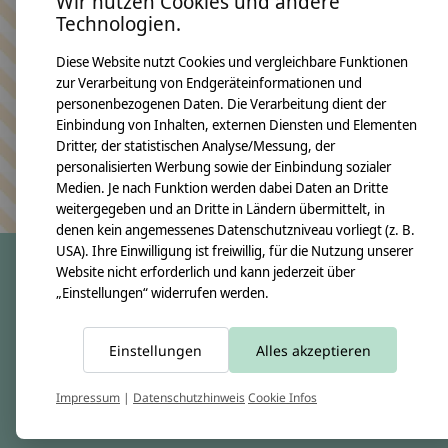
Wir nutzen Cookies und andere
Technologien.
Bleiben Sie in Kontakt
Diese Website nutzt Cookies und vergleichbare Funktionen
zur Verarbeitung von Endgeräteinformationen und
personenbezogenen Daten. Die Verarbeitung dient der
Einbindung von Inhalten, externen Diensten und Elementen
Dritter, der statistischen Analyse/Messung, der
Abonn
personalisierten Werbung sowie der Einbindung sozialer
Keine Sorge, wir übertreiben es nicht
Medien. Je nach Funktion werden dabei Daten an Dritte
weitergegeben und an Dritte in Ländern übermittelt, in
denen kein angemessenes Datenschutzniveau vorliegt (z. B.
USA). Ihre Einwilligung ist freiwillig, für die Nutzung unserer
Website nicht erforderlich und kann jederzeit über
„Einstellungen“ widerrufen werden.
crêpes suzette
Über uns
Einstellungen
Alles akzeptieren
Unsere Creppies
Nähkästchen
Impressum
|
Datenschutzhinweis
Cookie Infos
Unsere Stoffe