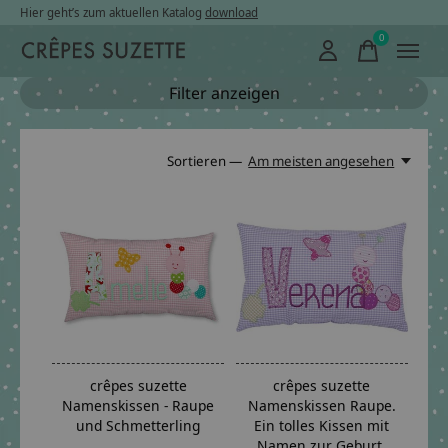
Hier geht’s zum aktuellen Katalog
download
0
items
Filter anzeigen
Sortieren —
Am meisten angesehen
crêpes suzette
crêpes suzette
Namenskissen - Raupe
Namenskissen Raupe.
und Schmetterling
Ein tolles Kissen mit
Namen zur Geburt.