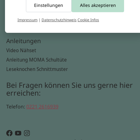
Einstellungen
Alles akzeptieren
Widerrufsbelehrung
Datenschutzerklärung
Impressum
|
Datenschutzhinweis
Cookie Infos
Cookie Infos
Anleitungen
Video Nähset
Anleitung MOMA Schultüte
Leseknochen Schnittmuster
Bei Fragen können Sie uns gerne hier
erreichen:
Telefon:
0221 2616939