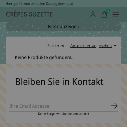
Hier geht’s zum aktuellen Katalog
download
0
items
Filter anzeigen
Sortieren —
Am meisten angesehen
Keine Produkte gefunden!...
Bleiben Sie in Kontakt
Abonn
Keine Sorge, wir übertreiben es nicht