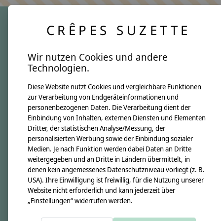
CRÊPES SUZETTE
crêpes suzette
Wir nutzen Cookies und andere
Über uns
Technologien.
Unsere Creppies
Diese Website nutzt Cookies und vergleichbare Funktionen
Nähkästchen
zur Verarbeitung von Endgeräteinformationen und
Unsere Stoffe
personenbezogenen Daten. Die Verarbeitung dient der
Impressum
Einbindung von Inhalten, externen Diensten und Elementen
Dritter, der statistischen Analyse/Messung, der
personalisierten Werbung sowie der Einbindung sozialer
Informationen
Medien. Je nach Funktion werden dabei Daten an Dritte
FAQ
weitergegeben und an Dritte in Ländern übermittelt, in
denen kein angemessenes Datenschutzniveau vorliegt (z. B.
Kontakt
USA). Ihre Einwilligung ist freiwillig, für die Nutzung unserer
Versandkosten & Rücksendungen
Website nicht erforderlich und kann jederzeit über
„Einstellungen“ widerrufen werden.
Zahlungsarten
AGB