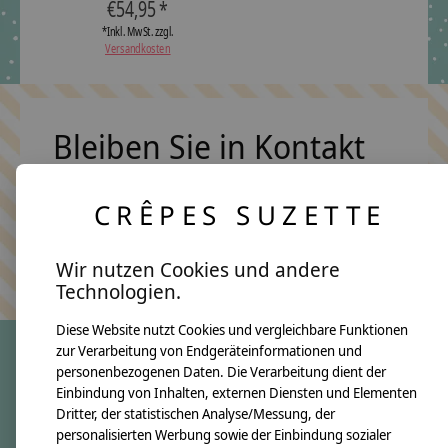
€54,95 *
*Inkl. MwSt. zzgl.
Versandkosten
Bleiben Sie in Kontakt
CRÊPES SUZETTE
Abonn
Keine Sorge, wir übertreiben es nicht
Wir nutzen Cookies und andere
Technologien.
Diese Website nutzt Cookies und vergleichbare Funktionen
zur Verarbeitung von Endgeräteinformationen und
personenbezogenen Daten. Die Verarbeitung dient der
crêpes suzette
Einbindung von Inhalten, externen Diensten und Elementen
Dritter, der statistischen Analyse/Messung, der
Über uns
personalisierten Werbung sowie der Einbindung sozialer