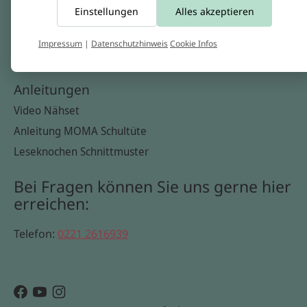
Einstellungen
Alles akzeptieren
Widerrufsbelehrung
Datenschutzerklärung
Impressum
|
Datenschutzhinweis
Cookie Infos
Cookie Infos
Anleitungen
Video Nähset
Anleitung MOMA Schultüte
Leseknochen Schnittmuster
Bei Fragen können Sie uns gerne hier
erreichen:
Telefon:
0221 2616939