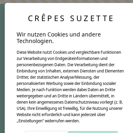
CRÊPES SUZETTE
crêpes suzette
Wir nutzen Cookies und andere
Über uns
Technologien.
Unsere Creppies
Diese Website nutzt Cookies und vergleichbare Funktionen
Nähkästchen
zur Verarbeitung von Endgeräteinformationen und
Unsere Stoffe
personenbezogenen Daten. Die Verarbeitung dient der
Impressum
Einbindung von Inhalten, externen Diensten und Elementen
Dritter, der statistischen Analyse/Messung, der
personalisierten Werbung sowie der Einbindung sozialer
Informationen
Medien. Je nach Funktion werden dabei Daten an Dritte
FAQ
weitergegeben und an Dritte in Ländern übermittelt, in
denen kein angemessenes Datenschutzniveau vorliegt (z. B.
Kontakt
USA). Ihre Einwilligung ist freiwillig, für die Nutzung unserer
Versandkosten & Rücksendungen
Website nicht erforderlich und kann jederzeit über
„Einstellungen“ widerrufen werden.
Zahlungsarten
AGB