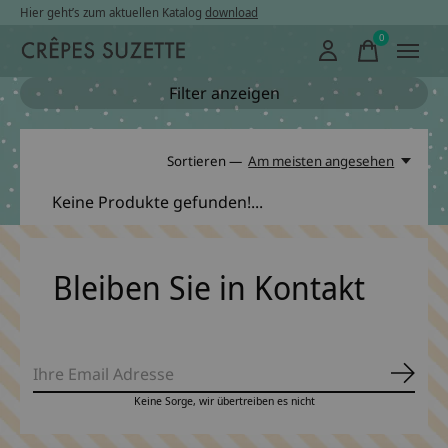
Hier geht’s zum aktuellen Katalog
download
0
items
Filter anzeigen
Sortieren —
Am meisten angesehen
Keine Produkte gefunden!...
Bleiben Sie in Kontakt
Abonn
Keine Sorge, wir übertreiben es nicht