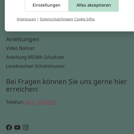
Einstellungen
Alles akzeptieren
Widerrufsbelehrung
Datenschutzerklärung
Impressum
|
Datenschutzhinweis
Cookie Infos
Cookie Infos
Anleitungen
Video Nähset
Anleitung MOMA Schultüte
Leseknochen Schnittmuster
Bei Fragen können Sie uns gerne hier
erreichen:
Telefon:
0221 2616939