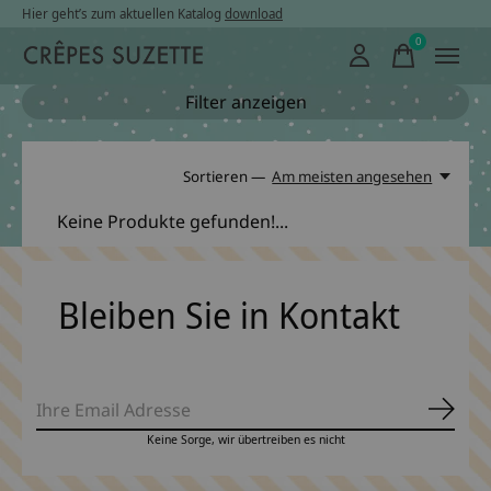
Hier geht’s zum aktuellen Katalog
download
0
items
Filter anzeigen
Sortieren —
Am meisten angesehen
Keine Produkte gefunden!...
Bleiben Sie in Kontakt
Abonn
Keine Sorge, wir übertreiben es nicht