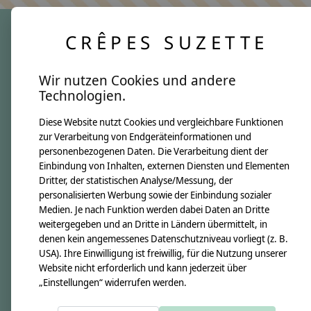
CRÊPES SUZETTE
crêpes suzette
Wir nutzen Cookies und andere
Über uns
Technologien.
Unsere Creppies
Diese Website nutzt Cookies und vergleichbare Funktionen
Nähkästchen
zur Verarbeitung von Endgeräteinformationen und
Unsere Stoffe
personenbezogenen Daten. Die Verarbeitung dient der
Impressum
Einbindung von Inhalten, externen Diensten und Elementen
Dritter, der statistischen Analyse/Messung, der
personalisierten Werbung sowie der Einbindung sozialer
Informationen
Medien. Je nach Funktion werden dabei Daten an Dritte
FAQ
weitergegeben und an Dritte in Ländern übermittelt, in
denen kein angemessenes Datenschutzniveau vorliegt (z. B.
Kontakt
USA). Ihre Einwilligung ist freiwillig, für die Nutzung unserer
Versandkosten & Rücksendungen
Website nicht erforderlich und kann jederzeit über
„Einstellungen“ widerrufen werden.
Zahlungsarten
AGB