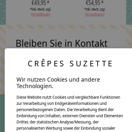
€49,95 *
€54,95 *
*Inkl. MwSt. zzgl.
*Inkl. MwSt. zzgl.
Versandkosten
Versandkosten
Bleiben Sie in Kontakt
CRÊPES SUZETTE
Abonn
Keine Sorge, wir übertreiben es nicht
Wir nutzen Cookies und andere
Technologien.
Diese Website nutzt Cookies und vergleichbare Funktionen
zur Verarbeitung von Endgeräteinformationen und
personenbezogenen Daten. Die Verarbeitung dient der
crêpes suzette
Einbindung von Inhalten, externen Diensten und Elementen
Dritter, der statistischen Analyse/Messung, der
Über uns
personalisierten Werbung sowie der Einbindung sozialer