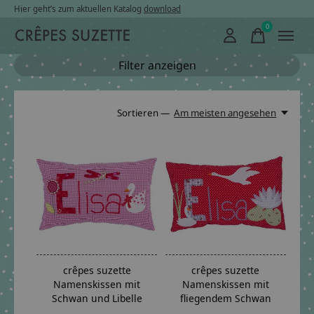
Hier geht’s zum aktuellen Katalog
download
0
items
Filter anzeigen
Sortieren —
Am meisten angesehen
crêpes suzette
crêpes suzette
Namenskissen mit
Namenskissen mit
Schwan und Libelle
fliegendem Schwan