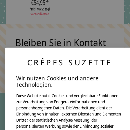
€54,95 *
*Inkl. MwSt. zzgl.
Versandkosten
Bleiben Sie in Kontakt
CRÊPES SUZETTE
Abonn
Keine Sorge, wir übertreiben es nicht
Wir nutzen Cookies und andere
Technologien.
Diese Website nutzt Cookies und vergleichbare Funktionen
zur Verarbeitung von Endgeräteinformationen und
personenbezogenen Daten. Die Verarbeitung dient der
crêpes suzette
Einbindung von Inhalten, externen Diensten und Elementen
Dritter, der statistischen Analyse/Messung, der
Über uns
personalisierten Werbung sowie der Einbindung sozialer