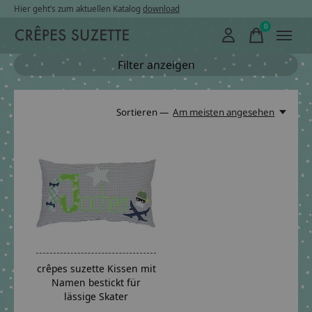
Hier geht’s zum aktuellen Katalog
download
0
items
Filter anzeigen
Sortieren —
Am meisten angesehen
crêpes suzette Kissen mit
Namen bestickt für
lässige Skater