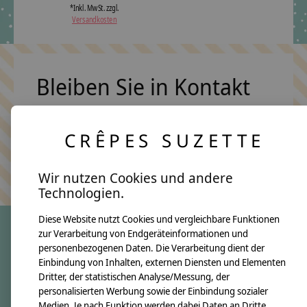
*Inkl. MwSt. zzgl.
Versandkosten
Bleiben Sie in Kontakt
CRÊPES SUZETTE
Abonn
Keine Sorge, wir übertreiben es nicht
Wir nutzen Cookies und andere
Technologien.
Diese Website nutzt Cookies und vergleichbare Funktionen
zur Verarbeitung von Endgeräteinformationen und
personenbezogenen Daten. Die Verarbeitung dient der
crêpes suzette
Einbindung von Inhalten, externen Diensten und Elementen
Dritter, der statistischen Analyse/Messung, der
Über uns
personalisierten Werbung sowie der Einbindung sozialer
Unsere Creppies
Medien. Je nach Funktion werden dabei Daten an Dritte