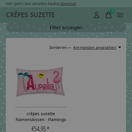
Hier geht’s zum aktuellen Katalog
download
0
items
Filter anzeigen
Sortieren —
Am meisten angesehen
crêpes suzette
Namenskissen - Flamingo
€54,95 *