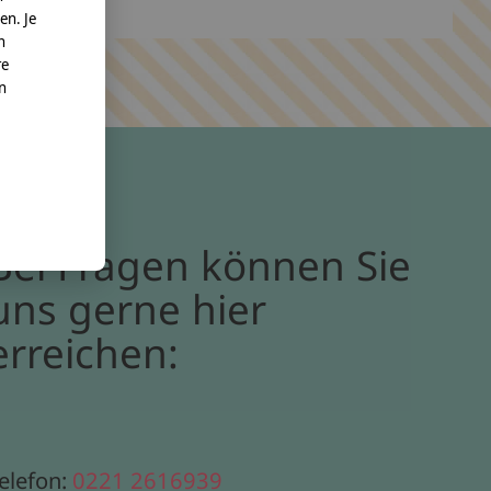
en. Je
n
re
nn
Bei Fragen können Sie
uns gerne hier
erreichen:
elefon:
0221 2616939