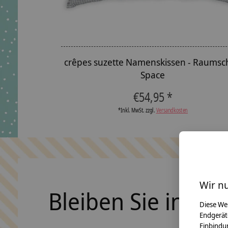
crêpes suzette Namenskissen - Raumsch
Space
€54,95 *
*Inkl. MwSt. zzgl.
Versandkosten
Wir n
Bleiben Sie in Ko
Diese We
Endgerät
Einbindun