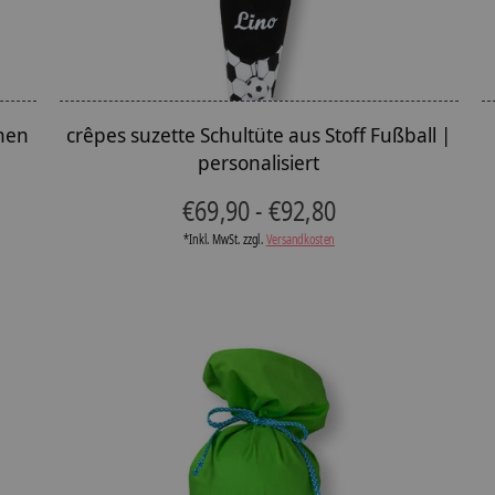
hen
crêpes suzette Schultüte aus Stoff Fußball |
personalisiert
T
€69,90 - €92,80
*Inkl. MwSt. zzgl.
Versandkosten