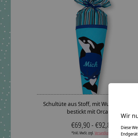
Schultüte aus Stoff, mit Wunschnamen
bestickt mit Orca Wal
Wir n
€69,90 - €92,80
Diese We
*Inkl. MwSt. zzgl.
Versandkosten
Endgerät