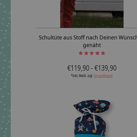
Schultüte aus Stoff nach Deinen Wünsc
genäht
The rating of this product is
5
out of 5
€119,90 - €139,90
*Inkl. MwSt. zzgl.
Versandkosten