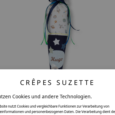
CRÊPES SUZETTE
 ,
crêpes suzette Schultüte aus Stoff Weltraum
| personalisiert
utzen Cookies und andere Technologien.
€69,90 - €92,80
bsite nutzt Cookies und vergleichbare Funktionen zur Verarbeitung von
*Inkl. MwSt. zzgl.
Versandkosten
einformationen und personenbezogenen Daten. Die Verarbeitung dient de