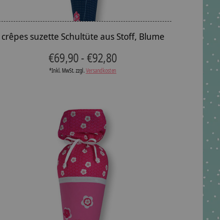
crêpes suzette Schultüte aus Stoff, Blume
€69,90 - €92,80
*Inkl. MwSt. zzgl.
Versandkosten