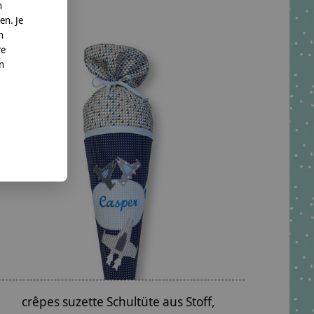
n
en. Je
n
re
nn
crêpes suzette Schultüte aus Stoff,