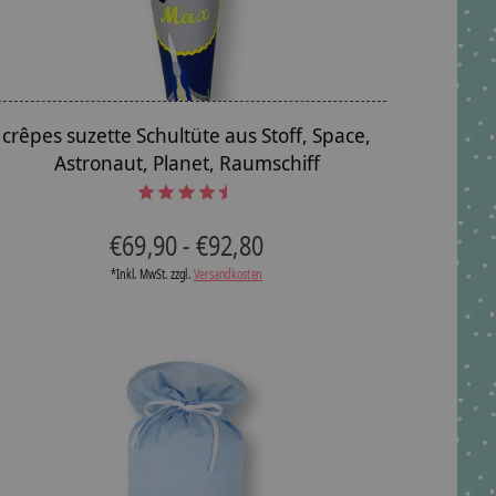
crêpes suzette Schultüte aus Stoff, Space,
Astronaut, Planet, Raumschiff
he rating of this product is
4.5
out of 5
€69,90 - €92,80
*Inkl. MwSt. zzgl.
Versandkosten