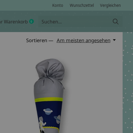
Konto
Wunschzettel
Vergleichen
hr Warenkorb
0
items
Sortieren —
Am meisten angesehen