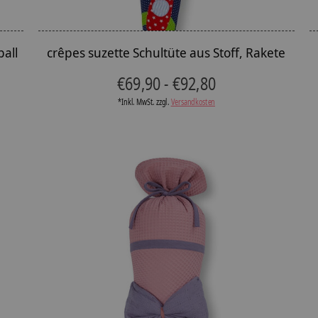
ball
crêpes suzette Schultüte aus Stoff, Rakete
€69,90 - €92,80
*Inkl. MwSt. zzgl.
Versandkosten