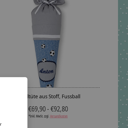
Schultüte aus Stoff, Fussball
€69,90 - €92,80
*Inkl. MwSt. zzgl.
Versandkosten
r