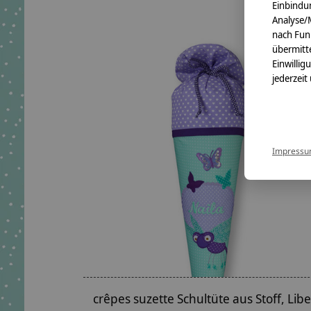
Einbindun
Analyse/
nach Fun
übermitte
Einwillig
jederzeit
Impress
crêpes suzette Schultüte aus Stoff, Libe