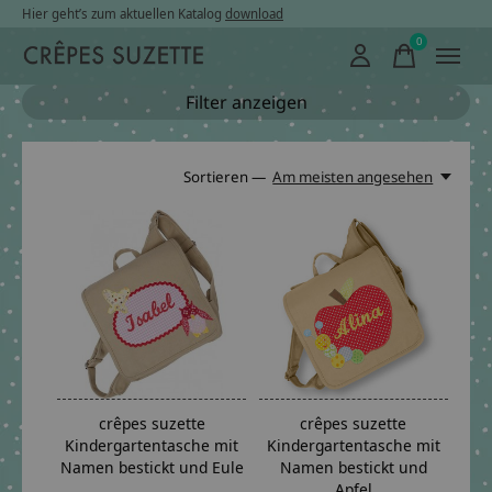
Hier geht’s zum aktuellen Katalog
download
0
items
Filter anzeigen
Sortieren —
Am meisten angesehen
crêpes suzette
crêpes suzette
Kindergartentasche mit
Kindergartentasche mit
Namen bestickt und Eule
Namen bestickt und
Apfel