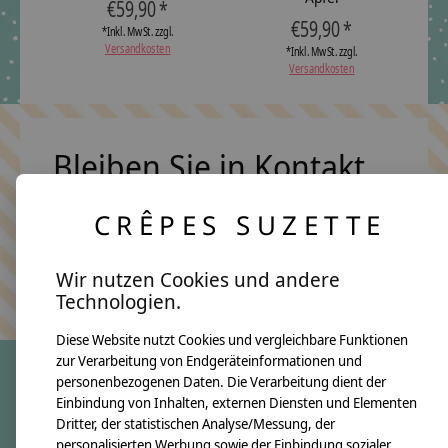
€59,90 *
€59,90 *
*Inkl. MwSt. zzgl.
Versandkosten
*Inkl. MwSt. zzgl.
Versandkosten
Bleiben Sie in Kontakt
CRÊPES SUZETTE
Abonn
Wir nutzen Cookies und andere
Keine Sorge, wir übertreiben es nicht
Technologien.
Diese Website nutzt Cookies und vergleichbare Funktionen
zur Verarbeitung von Endgeräteinformationen und
personenbezogenen Daten. Die Verarbeitung dient der
Einbindung von Inhalten, externen Diensten und Elementen
crêpes suzette
Dritter, der statistischen Analyse/Messung, der
Über uns
personalisierten Werbung sowie der Einbindung sozialer