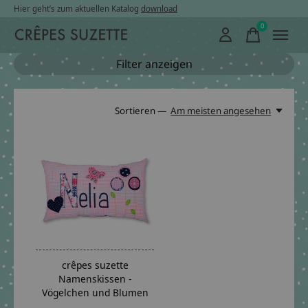
Hier geht’s zum aktuellen Katalog
download
0
items
Filter anzeigen
Sortieren —
Am meisten angesehen
crêpes suzette
Namenskissen -
Vögelchen und Blumen