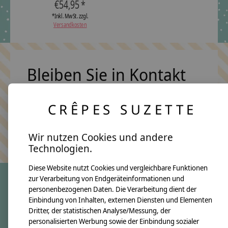
€54,95 *
*Inkl. MwSt. zzgl.
Versandkosten
Bleiben Sie in Kontakt
CRÊPES SUZETTE
Abonn
Keine Sorge, wir übertreiben es nicht
Wir nutzen Cookies und andere
Technologien.
Diese Website nutzt Cookies und vergleichbare Funktionen
zur Verarbeitung von Endgeräteinformationen und
personenbezogenen Daten. Die Verarbeitung dient der
crêpes suzette
Einbindung von Inhalten, externen Diensten und Elementen
Dritter, der statistischen Analyse/Messung, der
Über uns
personalisierten Werbung sowie der Einbindung sozialer