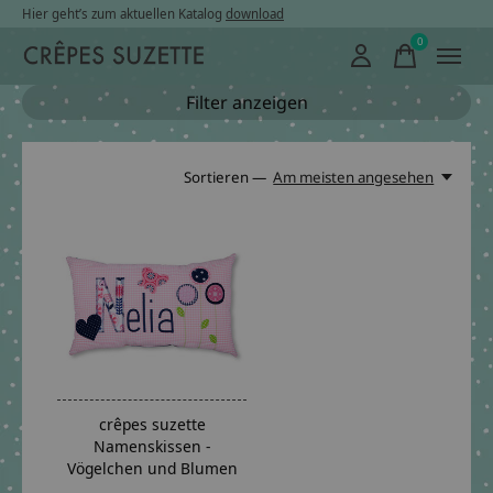
Hier geht’s zum aktuellen Katalog
download
0
items
Filter anzeigen
Sortieren —
Am meisten angesehen
crêpes suzette
Namenskissen -
Vögelchen und Blumen