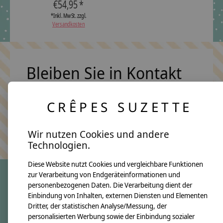
€54,95 *
*Inkl. MwSt. zzgl.
Versandkosten
Bleiben Sie in Kontakt
CRÊPES SUZETTE
Abonn
Keine Sorge, wir übertreiben es nicht
Wir nutzen Cookies und andere
Technologien.
Diese Website nutzt Cookies und vergleichbare Funktionen
zur Verarbeitung von Endgeräteinformationen und
personenbezogenen Daten. Die Verarbeitung dient der
crêpes suzette
Einbindung von Inhalten, externen Diensten und Elementen
Dritter, der statistischen Analyse/Messung, der
Über uns
personalisierten Werbung sowie der Einbindung sozialer