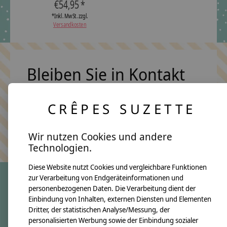
€54,95 *
*Inkl. MwSt. zzgl.
Versandkosten
Bleiben Sie in Kontakt
CRÊPES SUZETTE
Abonn
Keine Sorge, wir übertreiben es nicht
Wir nutzen Cookies und andere
Technologien.
Diese Website nutzt Cookies und vergleichbare Funktionen
zur Verarbeitung von Endgeräteinformationen und
personenbezogenen Daten. Die Verarbeitung dient der
crêpes suzette
Einbindung von Inhalten, externen Diensten und Elementen
Dritter, der statistischen Analyse/Messung, der
Über uns
personalisierten Werbung sowie der Einbindung sozialer