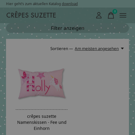
Hier geht’s zum aktuellen Katalog
download
0
items
Filter anzeigen
Sortieren —
Am meisten angesehen
crêpes suzette
Namenskissen - Fee und
Einhorn