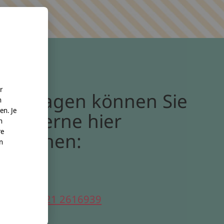
r
Bei Fragen können Sie
n
en. Je
uns gerne hier
n
re
erreichen:
nn
elefon:
0221 2616939