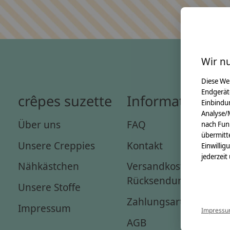
Wir n
Diese We
Endgerät
crêpes suzette
Informationen
Einbindun
Analyse/
Über uns
FAQ
nach Fun
übermitte
Unsere Creppies
Kontakt
Einwillig
jederzeit
Nähkästchen
Versandkosten &
Rücksendungen
Unsere Stoffe
Zahlungsarten
Impressum
Impress
AGB