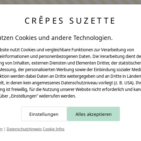
CRÊPES SUZETTE
utzen Cookies und andere Technologien.
bsite nutzt Cookies und vergleichbare Funktionen zur Verarbeitung von
einformationen und personenbezogenen Daten. Die Verarbeitung dient de
Anleitungen
g von Inhalten, externen Diensten und Elementen Dritter, der statistische
Messung, der personalisierten Werbung sowie der Einbindung sozialer Medi
Video Nähset
ktion werden dabei Daten an Dritte weitergegeben und an Dritte in Länder
lt, in denen kein angemessenes Datenschutzniveau vorliegt (z. B. USA). Ih
Anleitung MOMA
ung ist freiwillig, für die Nutzung unserer Website nicht erforderlich und ka
 über „Einstellungen“ widerrufen werden.
Schultüte
Leseknochen
Einstellungen
Alles akzeptieren
Schnittmuster
T
um
|
Datenschutzhinweis
Cookie Infos