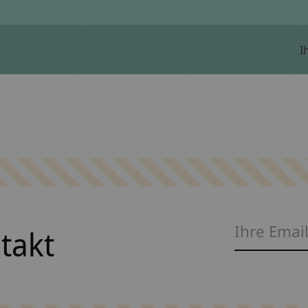
I
ntakt