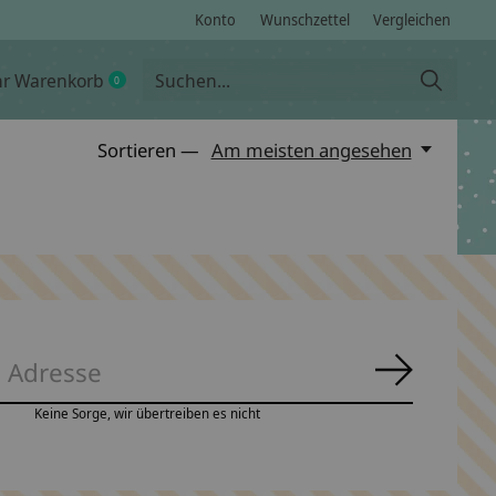
Konto
Wunschzettel
Vergleichen
hr Warenkorb
0
items
Sortieren —
Am meisten angesehen
Abonnie
Keine Sorge, wir übertreiben es nicht