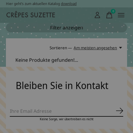
Hier geht’s zum aktuellen Katalog
download
0
items
Filter anzeigen
Sortieren —
Am meisten angesehen
Keine Produkte gefunden!...
Bleiben Sie in Kontakt
Abonn
Keine Sorge, wir übertreiben es nicht