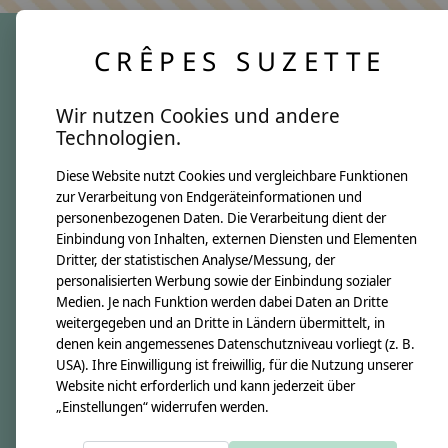
CRÊPES SUZETTE
crêpes suzette
Wir nutzen Cookies und andere
Über uns
Technologien.
Unsere Creppies
Diese Website nutzt Cookies und vergleichbare Funktionen
Nähkästchen
zur Verarbeitung von Endgeräteinformationen und
Unsere Stoffe
personenbezogenen Daten. Die Verarbeitung dient der
Impressum
Einbindung von Inhalten, externen Diensten und Elementen
Dritter, der statistischen Analyse/Messung, der
personalisierten Werbung sowie der Einbindung sozialer
Informationen
Medien. Je nach Funktion werden dabei Daten an Dritte
FAQ
weitergegeben und an Dritte in Ländern übermittelt, in
denen kein angemessenes Datenschutzniveau vorliegt (z. B.
Kontakt
USA). Ihre Einwilligung ist freiwillig, für die Nutzung unserer
Versandkosten & Rücksendungen
Website nicht erforderlich und kann jederzeit über
„Einstellungen“ widerrufen werden.
Zahlungsarten
AGB