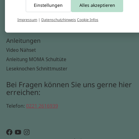
Einstellungen
Alles akzeptieren
Widerrufsbelehrung
Datenschutzerklärung
Impressum
|
Datenschutzhinweis
Cookie Infos
Cookie Infos
Anleitungen
Video Nähset
Anleitung MOMA Schultüte
Leseknochen Schnittmuster
Bei Fragen können Sie uns gerne hier
erreichen:
Telefon:
0221 2616939