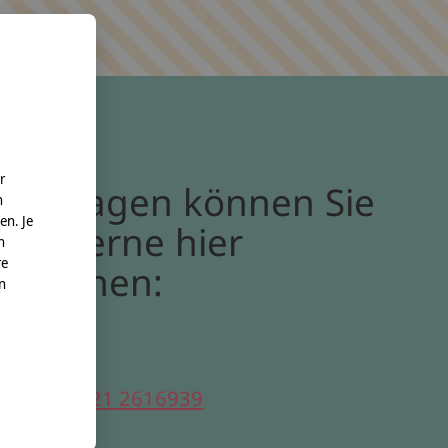
r
Bei Fragen können Sie
n
en. Je
uns gerne hier
n
re
erreichen:
nn
elefon:
0221 2616939