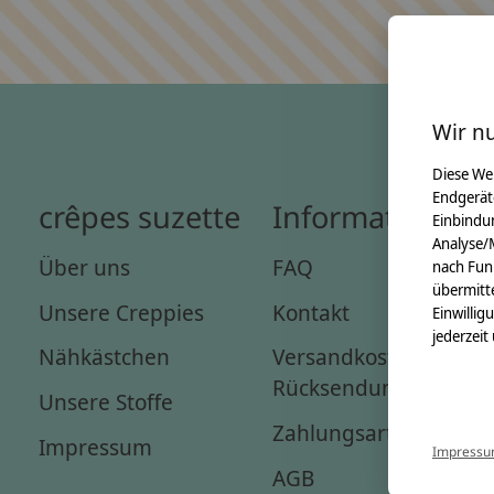
Wir n
Diese We
Endgerät
crêpes suzette
Informationen
Einbindun
Analyse/
Über uns
FAQ
nach Fun
übermitte
Unsere Creppies
Kontakt
Einwillig
jederzeit
Nähkästchen
Versandkosten &
Rücksendungen
Unsere Stoffe
Zahlungsarten
Impressum
Impress
AGB