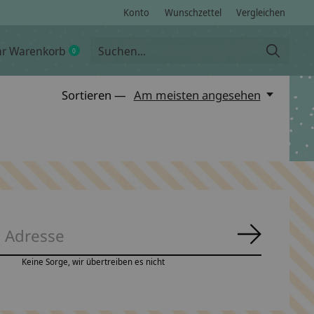
Konto
Wunschzettel
Vergleichen
hr Warenkorb
0
items
Sortieren —
Am meisten angesehen
Abonnie
Keine Sorge, wir übertreiben es nicht