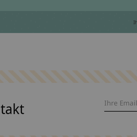
I
ntakt