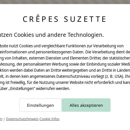
CRÊPES SUZETTE
utzen Cookies und andere Technologien.
bsite nutzt Cookies und vergleichbare Funktionen zur Verarbeitung von
einformationen und personenbezogenen Daten. Die Verarbeitung dient de
Anleitungen
g von Inhalten, externen Diensten und Elementen Dritter, der statistische
Messung, der personalisierten Werbung sowie der Einbindung sozialer Medi
Video Nähset
ktion werden dabei Daten an Dritte weitergegeben und an Dritte in Länder
lt, in denen kein angemessenes Datenschutzniveau vorliegt (z. B. USA). Ih
Anleitung MOMA
ung ist freiwillig, für die Nutzung unserer Website nicht erforderlich und ka
 über „Einstellungen“ widerrufen werden.
Schultüte
Leseknochen
Einstellungen
Alles akzeptieren
Schnittmuster
T
um
|
Datenschutzhinweis
Cookie Infos