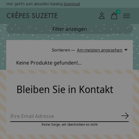
Hier geht’s zum aktuellen Katalog
download
0
items
Filter anzeigen
Sortieren —
Am meisten angesehen
Keine Produkte gefunden!...
Bleiben Sie in Kontakt
Abonn
Keine Sorge, wir übertreiben es nicht