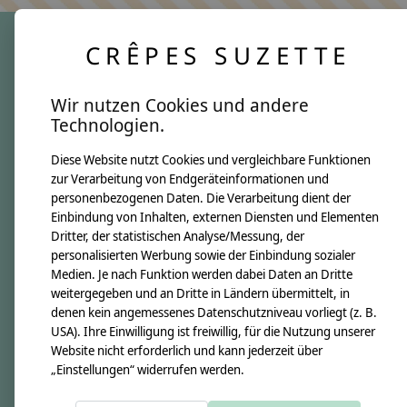
CRÊPES SUZETTE
crêpes suzette
Wir nutzen Cookies und andere
Über uns
Technologien.
Unsere Creppies
Diese Website nutzt Cookies und vergleichbare Funktionen
Nähkästchen
zur Verarbeitung von Endgeräteinformationen und
Unsere Stoffe
personenbezogenen Daten. Die Verarbeitung dient der
Impressum
Einbindung von Inhalten, externen Diensten und Elementen
Dritter, der statistischen Analyse/Messung, der
personalisierten Werbung sowie der Einbindung sozialer
Informationen
Medien. Je nach Funktion werden dabei Daten an Dritte
FAQ
weitergegeben und an Dritte in Ländern übermittelt, in
denen kein angemessenes Datenschutzniveau vorliegt (z. B.
Kontakt
USA). Ihre Einwilligung ist freiwillig, für die Nutzung unserer
Versandkosten & Rücksendungen
Website nicht erforderlich und kann jederzeit über
„Einstellungen“ widerrufen werden.
Zahlungsarten
AGB