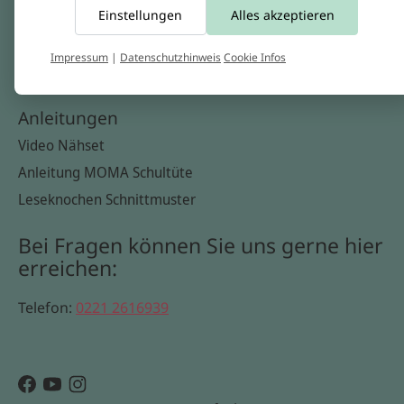
Einstellungen
Alles akzeptieren
Widerrufsbelehrung
Datenschutzerklärung
Impressum
|
Datenschutzhinweis
Cookie Infos
Cookie Infos
Anleitungen
Video Nähset
Anleitung MOMA Schultüte
Leseknochen Schnittmuster
Bei Fragen können Sie uns gerne hier
erreichen:
Telefon:
0221 2616939